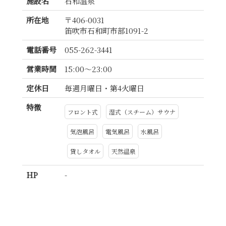
施設名
石和温泉
所在地
〒406-0031
笛吹市石和町市部1091-2
電話番号
055-262-3441
営業時間
15:00〜23:00
定休日
毎週月曜日・第4火曜日
特徴
フロント式
湿式（スチーム）サウナ
気泡風呂
電気風呂
水風呂
貸しタオル
天然温泉
HP
-