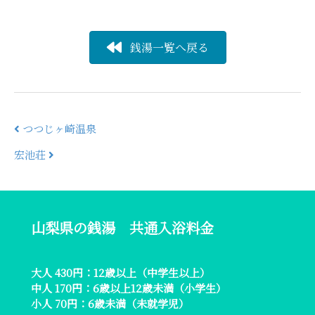
銭湯一覧へ戻る
つつじヶ崎温泉
投
宏池荘
稿
ナ
ビ
ゲ
山梨県の銭湯 共通入浴料金
ー
シ
大人 430円：12歳以上（中学生以上）
ョ
中人 170円：6歳以上12歳未満（小学生）
ン
小人 70円：6歳未満（未就学児）