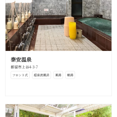
泰安温泉
都留市上谷4-3-7
フロント式
超音波風呂
薬湯
朝湯