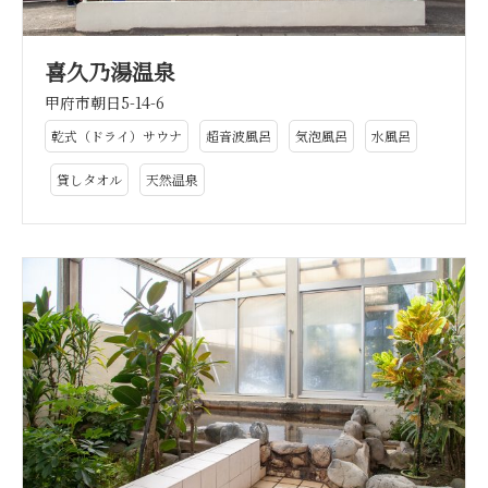
喜久乃湯温泉
甲府市朝日5-14-6
乾式（ドライ）サウナ
超音波風呂
気泡風呂
水風呂
貸しタオル
天然温泉