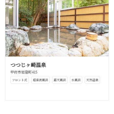
つつじヶ崎温泉
甲府市岩窪町415
フロント式
超音波風呂
露天風呂
水風呂
天然温泉