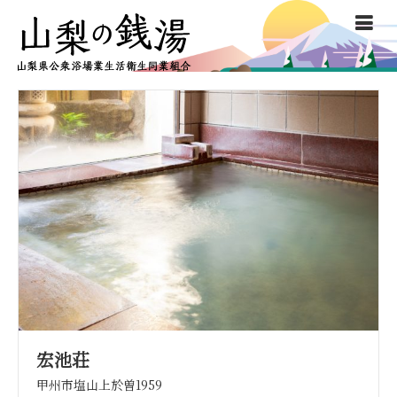
宏池荘
甲州市塩山上於曽1959