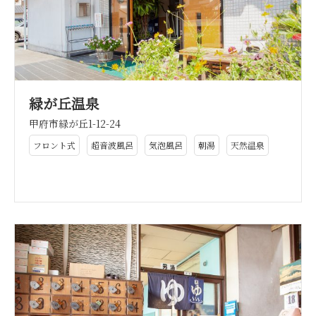
緑が丘温泉
甲府市緑が丘1-12-24
フロント式
超音波風呂
気泡風呂
朝湯
天然温泉