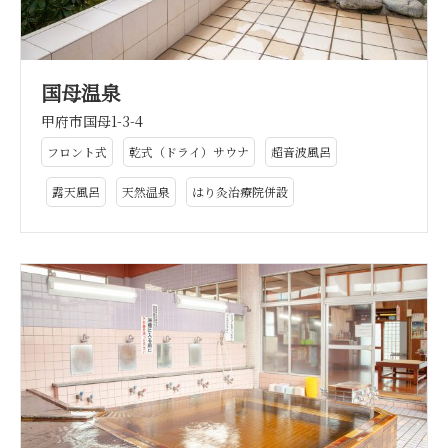
国母温泉
甲府市国母1-3-4
フロント式
乾式（ドライ）サウナ
超音波風呂
露天風呂
天然温泉
はり灸治療院併設